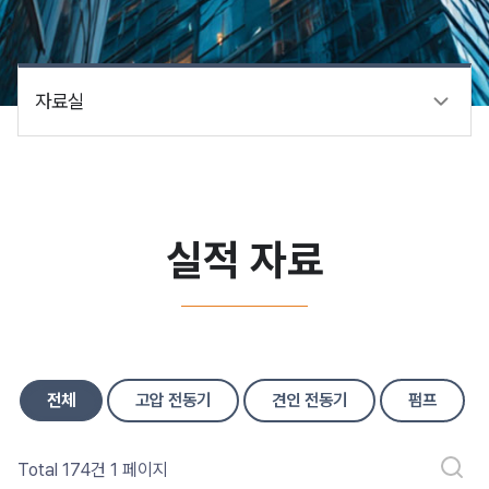
자료실
실적 자료
전체
고압 전동기
견인 전동기
펌프
Total 174건
1 페이지